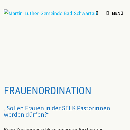
Zum
Inhalt
MENÜ
springen
FRAUENORDINATION
„Sollen Frauen in der SELK Pastorinnen
werden dürfen?“
Beim Zusammenschluss mehrerer Kirchen zur